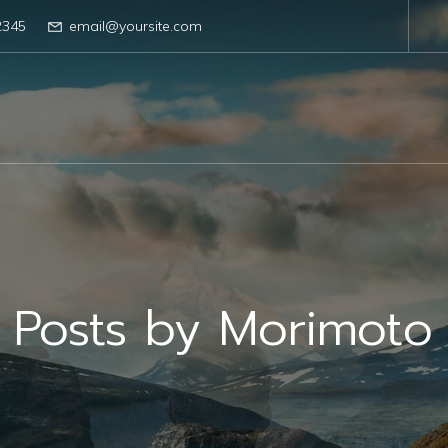
2345
email@yoursite.com
Posts by
Morimoto