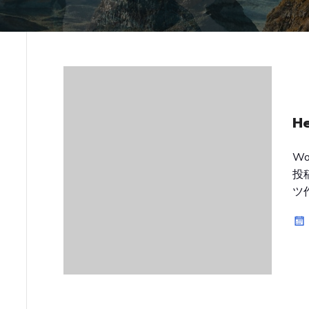
He
W
投
ツ