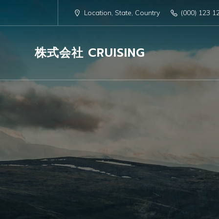
Location, State, Country
(000) 123 1
株式会社 CRUISING